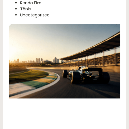
Renda Fixa
Tênis
Uncategorized
Q
c
a
d
P
2