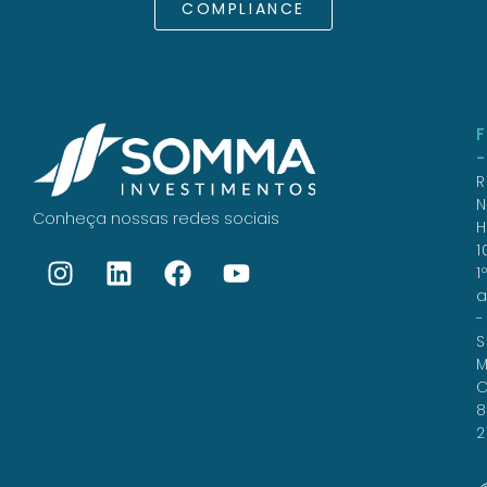
COMPLIANCE
R
N
Conheça nossas redes sociais
H
1
1
a
-
S
M
C
8
2