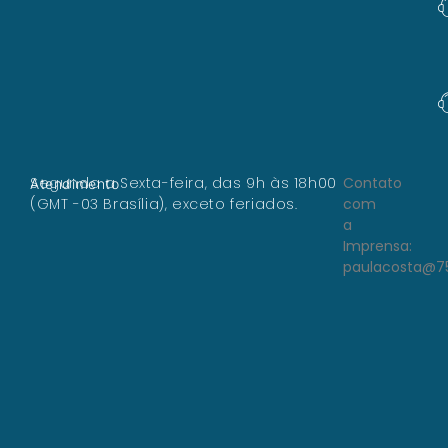
Segunda a Sexta-feira, das 9h às 18h00
Contato
Atendimento
(GMT -03 Brasília), exceto feriados.
com
a
Imprensa:
paulacosta@7