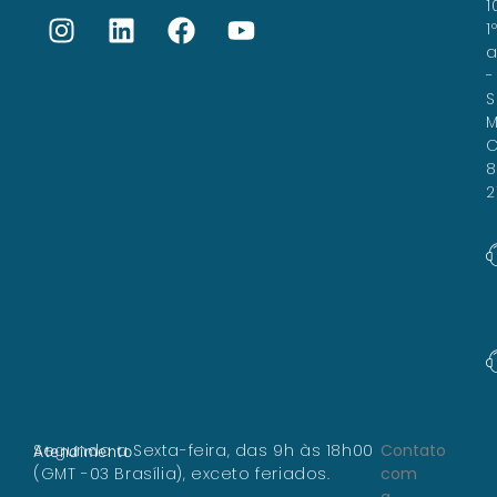
1
1
a
-
S
M
C
8
2
Segunda a Sexta-feira, das 9h às 18h00
Contato
Atendimento
(GMT -03 Brasília), exceto feriados.
com