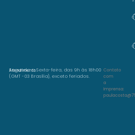
Segunda a Sexta-feira, das 9h às 18h00
Contato
Atendimento
(GMT -03 Brasília), exceto feriados.
com
a
Imprensa:
paulacosta@7