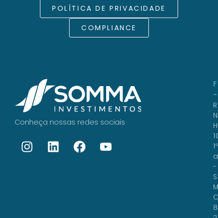
POLÍTICA DE PRIVACIDADE
COMPLIANCE
R
N
Conheça nossas redes sociais
H
1
1
a
-
S
M
C
8
2